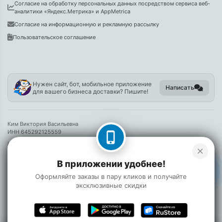
Согласие на обработку персональных данных посредством сервиса веб-
аналитики «Яндекс.Метрика» и AppMetrica
Согласие на информационную и рекламную рассылку
Пользовательское соглашение
Нужен сайт, бот, мобильное приложение
Написать
для вашего бизнеса доставки? Пишите!
Ким Виктория Васильевна
ИНН 645292125559
phone_iphone
Информация на сайте носит справочный характер и не является публичной
close
офертой
В приложении удобнее!
©
2026 Булочки на Улочке
Оформляйте заказы в пару кликов и получайте
эксклюзивные скидки
0