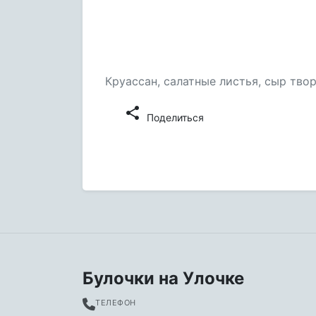
460 ₽
Круассан, салатные листья, сыр тво
share
Поделиться
Булочки на Улочке
ТЕЛЕФОН