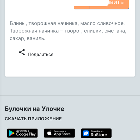
Добавить
Блины, творожная начинка, масло сливочное.
Творожная начинка – творог, сливки, сметана,
сахар, ваниль.
share
Поделиться
Булочки на Улочке
СКАЧАТЬ ПРИЛОЖЕНИЕ