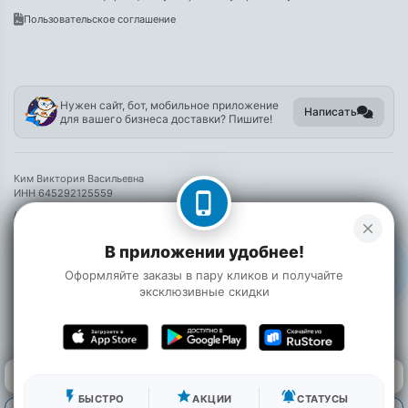
Пользовательское соглашение
Нужен сайт, бот, мобильное приложение
Написать
для вашего бизнеса доставки? Пишите!
Ким Виктория Васильевна
ИНН 645292125559
phone_iphone
Информация на сайте носит справочный характер и не является публичной
close
офертой
В приложении удобнее!
©
2026 Булочки на Улочке
Оформляйте заказы в пару кликов и получайте
эксклюзивные скидки
0
0 ₽
Главная
Войти
Корзина
flash_on
star
notifications_active
БЫСТРО
АКЦИИ
СТАТУСЫ