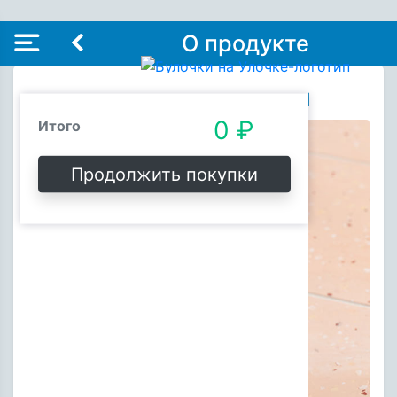
О продукте
Раф Карамельный
Состав заказа
Очистить
0 ₽
Итого
Ой, пусто!
Продолжить покупки